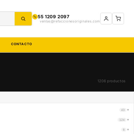
55 1209 2097
ventas@refaccionesoriginales.com
S
CONTACTO
1206 productos
43
▼
124
▼
6
▼