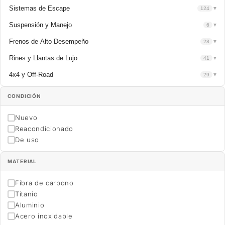
Sistemas de Escape
124
▼
Suspensión y Manejo
6
▼
Frenos de Alto Desempeño
28
▼
Rines y Llantas de Lujo
41
▼
4x4 y Off-Road
29
▼
CONDICIÓN
Nuevo
Reacondicionado
De uso
MATERIAL
Fibra de carbono
Titanio
Aluminio
Acero inoxidable