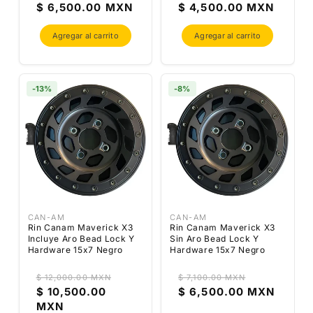
Precio
Precio
Precio
Precio
$ 6,500.00 MXN
$ 4,500.00 MXN
habitual
de
habitual
de
oferta
oferta
Agregar al carrito
Agregar al carrito
-13%
-8%
CAN-AM
CAN-AM
Rin Canam Maverick X3
Rin Canam Maverick X3
Incluye Aro Bead Lock Y
Sin Aro Bead Lock Y
Hardware 15x7 Negro
Hardware 15x7 Negro
Proveedor:
Proveedor:
$ 12,000.00 MXN
$ 7,100.00 MXN
Precio
Precio
$ 10,500.00
$ 6,500.00 MXN
Precio
Precio
habitual
de
MXN
habitual
de