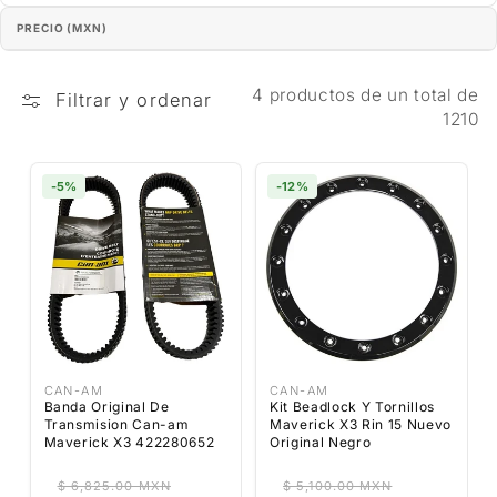
PRECIO (MXN)
4 productos de un total de
Filtrar y ordenar
1210
-5%
-12%
CAN-AM
CAN-AM
Banda Original De
Kit Beadlock Y Tornillos
Transmision Can-am
Maverick X3 Rin 15 Nuevo
Maverick X3 422280652
Original Negro
Proveedor:
Proveedor:
$ 6,825.00 MXN
$ 5,100.00 MXN